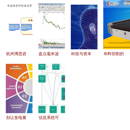
微机房践行
上线切换维
程序私有化
于Python学
绿色发展驱
护圆满完
部署方案
生选课与成
动信息系统
成，信息系
基于uniapp
绩管理系统
运维服务创
统运行保障
与
的设计与运
新
能力再度提
thinkphp6
行维护服务
升
的完整源码
实践
杭州博思咨
盘点毫米波
科技与资本
布料切割的
解析及功能
询 助力企
雷达概念的
的变奏曲
精准革命
实现
业实现精准
6只高人气
2018年两
济南星凯的
年度经营计
龙头股 基
大行业巨变
信息系统运
划与高效信
本面与投资
探析
维与毛绒布
息系统运维
看点分析
料切割机创
新实践
别让发电量
信息系统可
输在起跑线
维护性的必